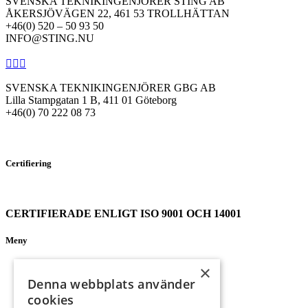
SVENSKA TEKNIKINGENJÖRER STING AB
ÅKERSJÖVÄGEN 22, 461 53 TROLLHÄTTAN
+46(0) 520 – 50 93 50
INFO@STING.NU
SVENSKA TEKNIKINGENJÖRER GBG AB
Lilla Stampgatan 1 B, 411 01 Göteborg
+46(0) 70 222 08 73
Certifiering
CERTIFIERADE ENLIGT ISO 9001 OCH 14001
Meny
Startsida
×
Nyheter
Denna webbplats använder
Om oss
cookies
Projekt