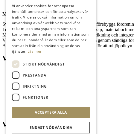
Kontakt
Vi använder cookies för att anpassa
innehåll, annonser och för att analysera vår
Miljöpolicy
trafik. Vi delar också information om din
användning av vår webbplats med våra
Svenska Teknikingenjörer Sting ska arbeta för att förebygga förorening
reklam- och analyspartners som kan
I det dagliga arbetet ska vi använda lagkrav, kunskap, material och me
kombinera den med annan information som
Miljöhänsyn ska vara en viktig del av vår affärsinriktning och integre
du har tillhandahållit dem eller som de har
Vi utvecklar vårt eget miljöarbete och miljösystem genom ständiga för
samlat in från din användning av deras
Alla medarbetare är i sitt dagliga arbete ansvariga för att miljöpolicyn f
tjänster.
Läs mer
Våra engagemang
STRIKT NÖDVÄNDIGT
PRESTANDA
INRIKTNING
FUNKTIONER
ACCEPTERA ALLA
Vi stödjer
ENDAST NÖDVÄNDIGA