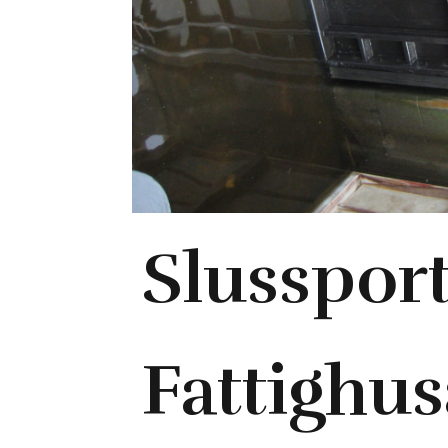
Slussport
Fattighu