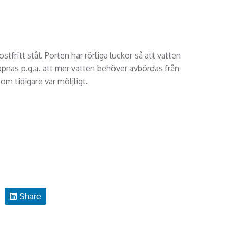
stfritt stål. Porten har rörliga luckor så att vatten
pnas p.g.a. att mer vatten behöver avbördas från
m tidigare var möljligt.
Share