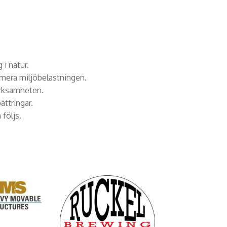
 i natur.
nimera miljöbelastningen.
verksamheten.
ttringar.
 följs.