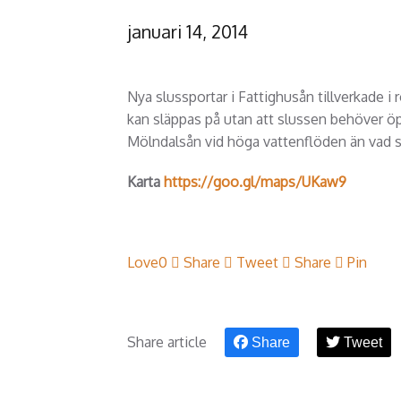
januari 14, 2014
Nya slussportar i Fattighusån tillverkade i ro
kan släppas på utan att slussen behöver öp
Mölndalsån vid höga vattenflöden än vad so
Karta
https://goo.gl/maps/UKaw9
Love
0
Share
Tweet
Share
Pin
Share article
Share
Tweet