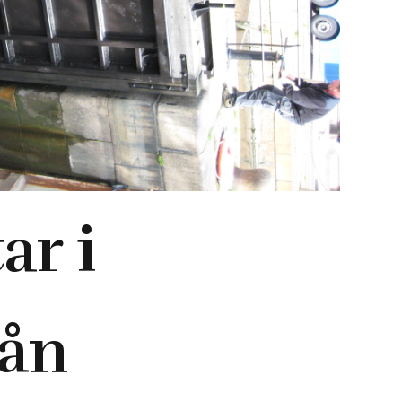
ar i
sån