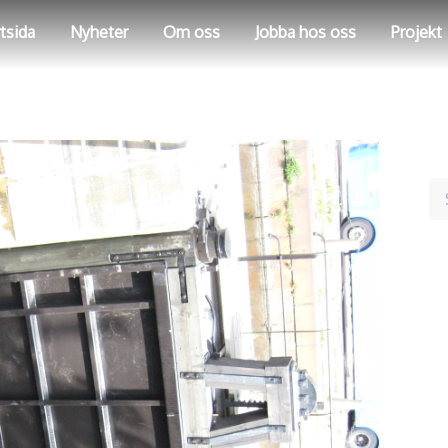
tsida
Nyheter
Om oss
Jobba hos oss
Projekt