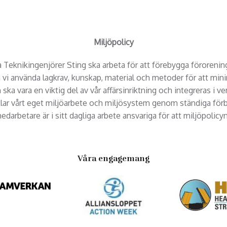
Miljöpolicy
Teknikingenjörer Sting ska arbeta för att förebygga förorening
a vi använda lagkrav, kunskap, material och metoder för att mi
ska vara en viktig del av vår affärsinriktning och integreras i 
klar vårt eget miljöarbete och miljösystem genom ständiga förbä
edarbetare är i sitt dagliga arbete ansvariga för att miljöpolicyn
Våra engagemang