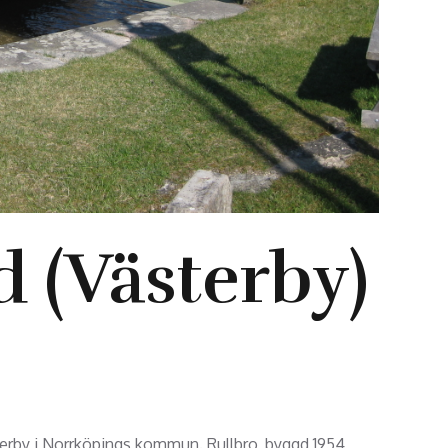
 (Västerby)
terby i Norrköpings kommun. Rullbro, byggd 1954,