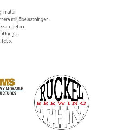
 i natur.
nimera miljöbelastningen.
verksamheten.
ttringar.
 följs.