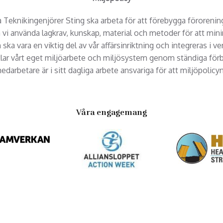
Teknikingenjörer Sting ska arbeta för att förebygga förorening
a vi använda lagkrav, kunskap, material och metoder för att mi
ska vara en viktig del av vår affärsinriktning och integreras i 
klar vårt eget miljöarbete och miljösystem genom ständiga förbä
edarbetare är i sitt dagliga arbete ansvariga för att miljöpolicyn
Våra engagemang