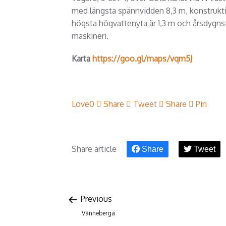
med längsta spännvidden 8,3 m, konstrukt
högsta högvattenyta är 1,3 m och årsdygnst
maskineri.
Karta
https://goo.gl/maps/vqm5J
Love
0
Share
Tweet
Share
Pin
Share article
Share
Tweet
Previous
Vänneberga