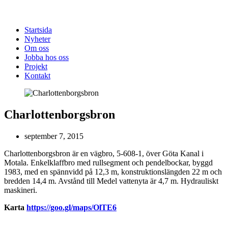
Startsida
Nyheter
Om oss
Jobba hos oss
Projekt
Kontakt
Charlottenborgsbron
september 7, 2015
Charlottenborgsbron är en vägbro, 5-608-1, över Göta Kanal i
Motala. Enkelklaffbro med rullsegment och pendelbockar, byggd
1983, med en spännvidd på 12,3 m, konstruktionslängden 22 m och
bredden 14,4 m. Avstånd till Medel vattenyta är 4,7 m. Hydrauliskt
maskineri.
Karta
https://goo.gl/maps/OlTE6