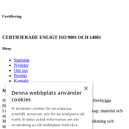
Certifiering
CERTIFIERADE ENLIGT ISO 9001 OCH 14001
Meny
Startsida
Nyheter
Om oss
Projekt
Kontakt
×
Miljöpolicy
Denna webbplats använder
cookies
Svenska Teknikingenjörer Sting ska arbeta för att förebygga
förorening i natur.
Vi använder cookies för att anpassa
I det dagliga arbetet ska vi använda lagkrav, kunskap, material och
innehåll, annonser och för att analysera vår
metoder för att minimera miljöbelastningen.
trafik. Vi delar också information om din
Miljöhänsyn ska vara en viktig del av vår affärsinriktning och
användning av vår webbplats med våra
integreras i verksamheten.