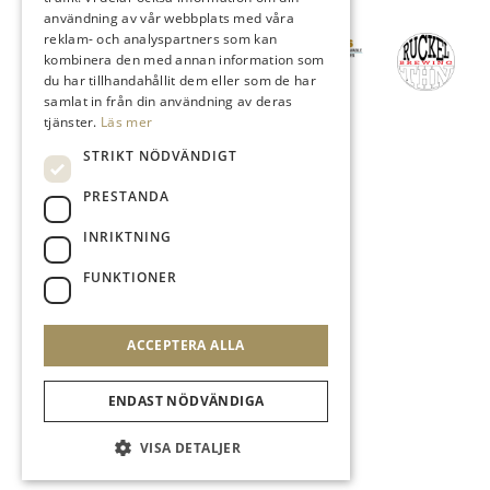
Våra engagemang
användning av vår webbplats med våra
reklam- och analyspartners som kan
kombinera den med annan information som
du har tillhandahållit dem eller som de har
samlat in från din användning av deras
tjänster.
Läs mer
STRIKT NÖDVÄNDIGT
Vi stödjer
PRESTANDA
INRIKTNING
FUNKTIONER
ACCEPTERA ALLA
ENDAST NÖDVÄNDIGA
VISA DETALJER
Copyright © 2024 STING AB