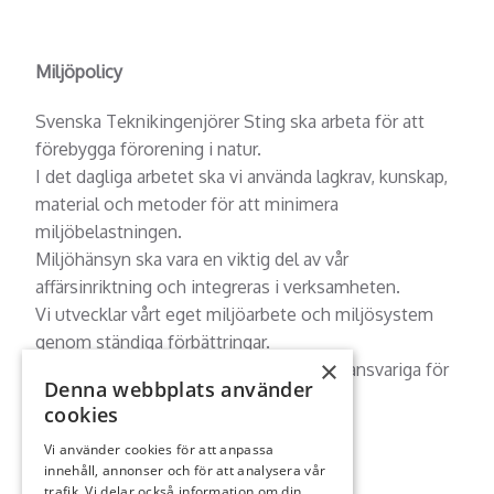
Miljöpolicy
Svenska Teknikingenjörer Sting ska arbeta för att
förebygga förorening i natur.
I det dagliga arbetet ska vi använda lagkrav, kunskap,
material och metoder för att minimera
miljöbelastningen.
Miljöhänsyn ska vara en viktig del av vår
affärsinriktning och integreras i verksamheten.
Vi utvecklar vårt eget miljöarbete och miljösystem
genom ständiga förbättringar.
×
Alla medarbetare är i sitt dagliga arbete ansvariga för
Denna webbplats använder
att miljöpolicyn följs.
cookies
Vi använder cookies för att anpassa
innehåll, annonser och för att analysera vår
trafik. Vi delar också information om din