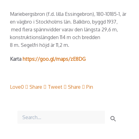
Mariebergsbron (f.d. lilla Essingebron), 180-10185-1, är
en vägbro i Stockholms län. Balkbro, byggd 1937,
med flera spännvidder varav den längsta 29,6 m,
konstruktionslängden 114 m och bredden
8 m. Segelfri höjd är 11,2 m.
Karta
https://goo.gl/maps/zE8DG
Love
0
Share
Tweet
Share
Pin