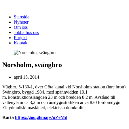
Startsida
Nyheter
Om oss
Jobba hos oss
Projekt
Kontakt
Norsholm, svängbro
april 15, 2014
Vägbro, 5-130-1, över Göta kanal vid Norsholms station (inre bron).
Svängbro, byggd 1984, med spännvidden 10,1
m, konstruktionslängden 23 m och bredden 8,2 m. Avstånd till
vattenyta är ca 3,2 m och årsdygnstrafiken är ca 830 fordon/dygn.
Elhydrauliskt maskineri, elektriska domkrafter.
Karta
https://goo.gl/maps/uZeMd