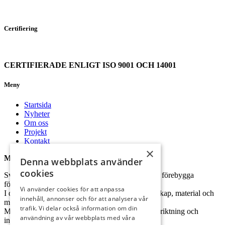
Certifiering
CERTIFIERADE ENLIGT ISO 9001 OCH 14001
Meny
Startsida
Nyheter
Om oss
Projekt
Kontakt
×
Miljöpolicy
Denna webbplats använder
cookies
Svenska Teknikingenjörer Sting ska arbeta för att förebygga
förorening i natur.
Vi använder cookies för att anpassa
I det dagliga arbetet ska vi använda lagkrav, kunskap, material och
innehåll, annonser och för att analysera vår
metoder för att minimera miljöbelastningen.
trafik. Vi delar också information om din
Miljöhänsyn ska vara en viktig del av vår affärsinriktning och
användning av vår webbplats med våra
integreras i verksamheten.