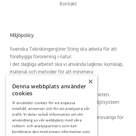
Kontakt
Miljöpolicy
Svenska Teknikingenjörer Sting ska arbeta för att
förebygga förorening i natur.
I det dagliga arbetet ska vi använda lagkrav, kunskap,
material och metoder för att minimera
miljöbelastningen.
×
Denna webbplats använder
Miljöhänsyn ska vara en viktig del av vår
cookies
affärsinriktning och integreras i verksamheten.
Vi utvecklar vårt eget miljöarbete och miljösystem
Vi använder cookies för att anpassa
innehåll, annonser och för att analysera vår
genom ständiga förbättringar.
trafik. Vi delar också information om din
Alla medarbetare är i sitt dagliga arbete ansvariga för
användning av vår webbplats med våra
att miljöpolicyn följs.
reklam- och analyspartners som kan
kombinera den med annan information som