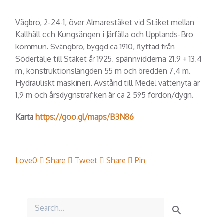
Vägbro, 2-24-1, över Almarestäket vid Stäket mellan
Kallhäll och Kungsängen i Järfälla och Upplands-Bro
kommun. Svängbro, byggd ca 1910, flyttad från
Södertälje till Stäket år 1925, spännvidderna 21,9 + 13,4
m, konstruktionslängden 55 m och bredden 7,4 m.
Hydrauliskt maskineri. Avstånd till Medel vattenyta är
1,9 m och årsdygnstrafiken är ca 2 595 fordon/dygn.
Karta
https://goo.gl/maps/B3N86
Love
0
Share
Tweet
Share
Pin