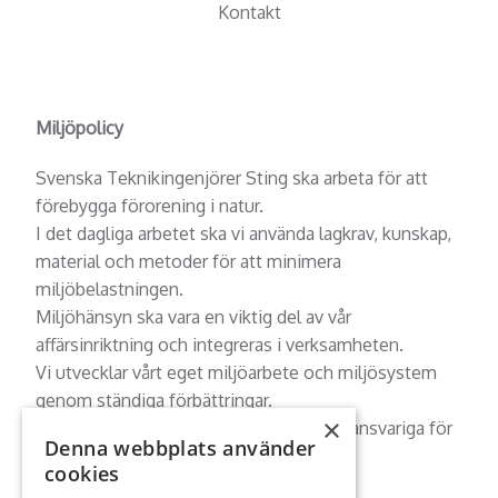
Kontakt
Miljöpolicy
Svenska Teknikingenjörer Sting ska arbeta för att
förebygga förorening i natur.
I det dagliga arbetet ska vi använda lagkrav, kunskap,
material och metoder för att minimera
miljöbelastningen.
Miljöhänsyn ska vara en viktig del av vår
affärsinriktning och integreras i verksamheten.
Vi utvecklar vårt eget miljöarbete och miljösystem
genom ständiga förbättringar.
×
Alla medarbetare är i sitt dagliga arbete ansvariga för
Denna webbplats använder
att miljöpolicyn följs.
cookies