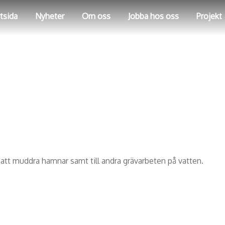
tsida
Nyheter
Om oss
Jobba hos oss
Projekt
att muddra hamnar samt till andra grävarbeten på vatten.