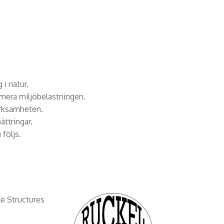
 i natur.
nimera miljöbelastningen.
verksamheten.
ttringar.
 följs.