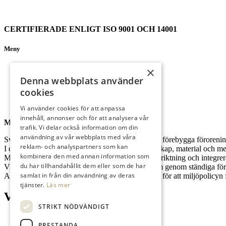
CERTIFIERADE ENLIGT ISO 9001 OCH 14001
Meny
Startsida
×
Nyheter
Denna webbplats använder
Om oss
cookies
Projekt
Kontakt
Vi använder cookies för att anpassa
innehåll, annonser och för att analysera vår
Miljöpolicy
trafik. Vi delar också information om din
användning av vår webbplats med våra
Svenska Teknikingenjörer Sting ska arbeta för att förebygga förorening
reklam- och analyspartners som kan
I det dagliga arbetet ska vi använda lagkrav, kunskap, material och me
kombinera den med annan information som
Miljöhänsyn ska vara en viktig del av vår affärsinriktning och integre
du har tillhandahållit dem eller som de har
Vi utvecklar vårt eget miljöarbete och miljösystem genom ständiga för
samlat in från din användning av deras
Alla medarbetare är i sitt dagliga arbete ansvariga för att miljöpolicyn f
tjänster.
Läs mer
Våra engagemang
STRIKT NÖDVÄNDIGT
PRESTANDA