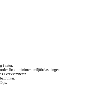
 i natur.
toder för att minimera miljöbelastningen.
ras i verksamheten.
bättringar.
öljs.