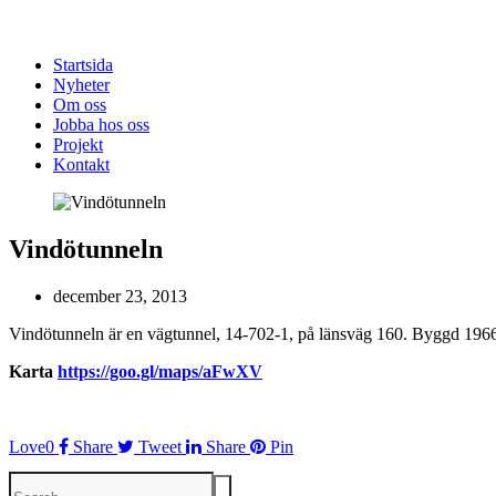
Startsida
Nyheter
Om oss
Jobba hos oss
Projekt
Kontakt
Vindötunneln
december 23, 2013
Vindötunneln är en vägtunnel, 14-702-1, på länsväg 160. Byggd 1966, 
Karta
https://goo.gl/maps/aFwXV
Love
0
Share
Tweet
Share
Pin